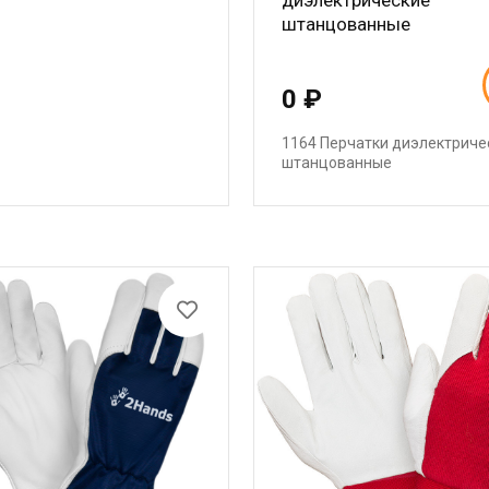
диэлектрические
штанцованные
0 ₽
1164 Перчатки диэлектриче
штанцованные