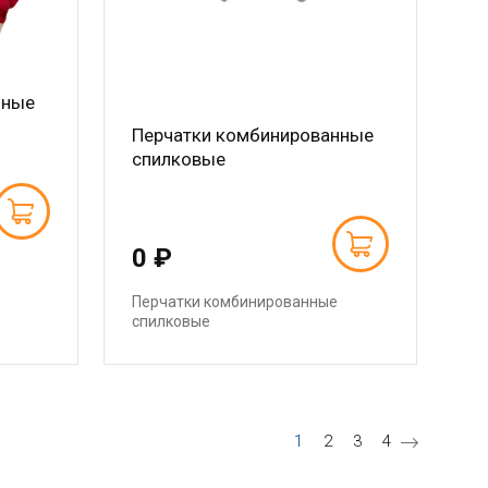
нные
Перчатки комбинированные
спилковые
0 ₽
Перчатки комбинированные
спилковые
Текущая страница
Страница
Страница
Страница
1
2
3
4