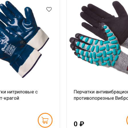
тки нитриловые с
Перчатки антивибраци
т-крагой
противопорезные Вибро
0 ₽