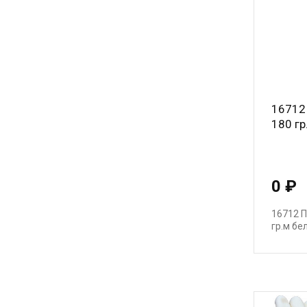
16712
180 гр
0 ₽
16712 П
гр.м бе