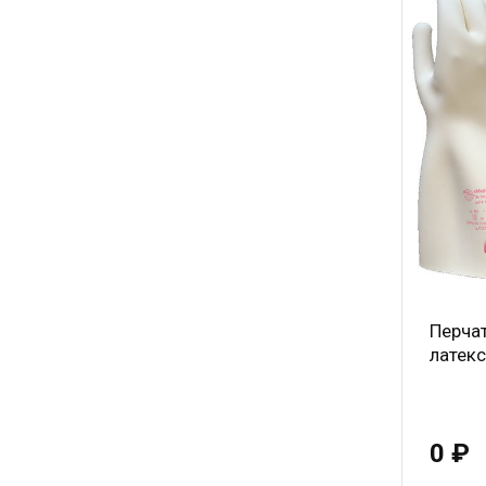
Перча
латек
0 ₽