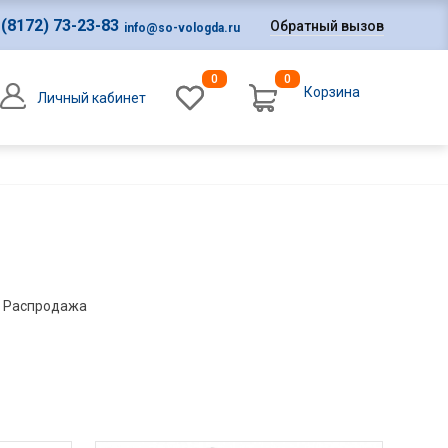
 (8172) 73-23-83
Обратный вызов
info@so-vologda.ru
0
0
Корзина
Личный кабинет
0
Оформление заказа
Распродажа