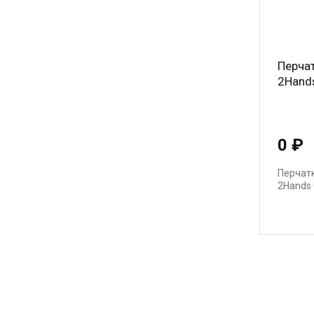
Перча
2Hand
0 ₽
Перчат
2Hands
Нумер