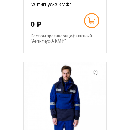
"Антигнус-А КМФ"
0 ₽
Костюм противоэнцефалитный
"Антигнус-А КМФ"