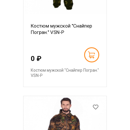
Костюм мужской "Снайпер
Погран." VSN-P
0 ₽
Костюм мужской "Снайпер Погран."
VSN-P