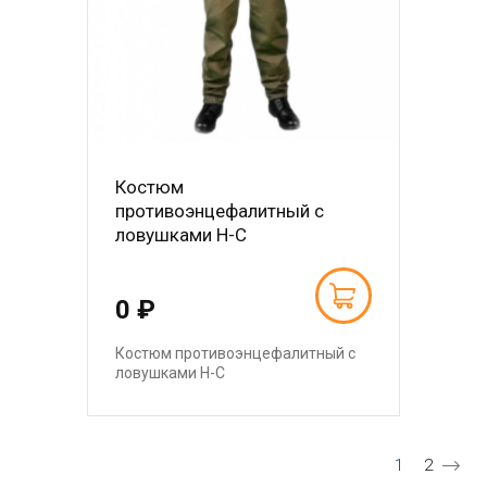
Костюм
противоэнцефалитный с
ловушками Н-С
0 ₽
Костюм противоэнцефалитный с
ловушками Н-С
Нумерация страниц
Текущая ст
Страниц
1
2