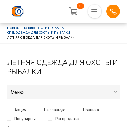
0
Основная навигация
Строка навигации
Главная
Каталог
СПЕЦОДЕЖДА
Полезная информация
СПЕЦОДЕЖДА ДЛЯ ОХОТЫ И РЫБАЛКИ
ЛЕТНЯЯ ОДЕЖДА ДЛЯ ОХОТЫ И РЫБАЛКИ
Услуги
Доставка и оплата
Контакты
ЛЕТНЯЯ ОДЕЖДА ДЛЯ ОХОТЫ И
Личный кабинет
РЫБАЛКИ
Меню
Акция
На главную
Новинка
Популярные
Распродажа