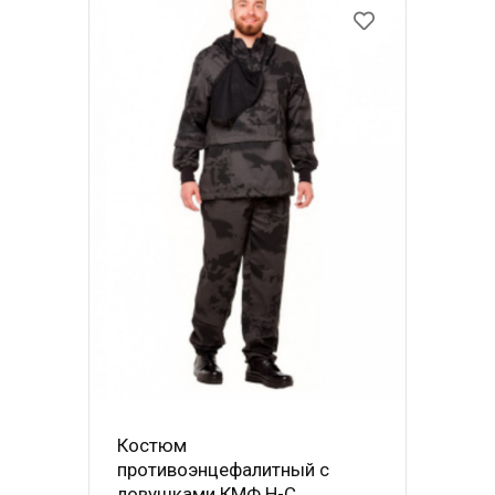
Костюм
противоэнцефалитный с
ловушками КМФ Н-С