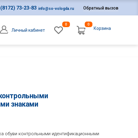
 (8172) 73-23-83
Обратный вызов
info@so-vologda.ru
0
0
Корзина
Личный кабинет
0
Оформление заказа
 контрольными
ми знаками
ка обуви контрольными идентификационными