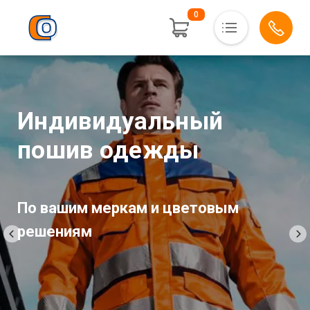
0
Основная навигация
Полезная информация
Услуги
Индивидуальный
Доставка и оплата
пошив одежды
Контакты
Личный кабинет
По вашим меркам и цветовым
решениям