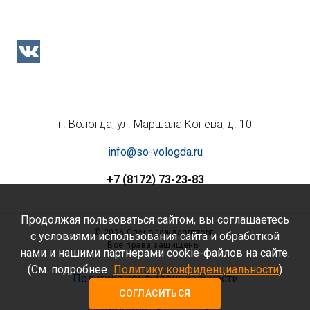
г. Вологда, ул. Маршала Конева, д. 10
info@so-vologda.ru
+7 (8172) 73-23-83
Продолжая пользоваться сайтом, вы соглашаетесь
©
2026 Спецодеждаоптторг.
с условиями использования сайта и обработкой
Все права защищены.
нами и нашими партнерами cookie-файлов на сайте.
(См. подробнее
Политику конфиденциальности
)
Политика конфиденциальности
СОГЛАСИТЬСЯ